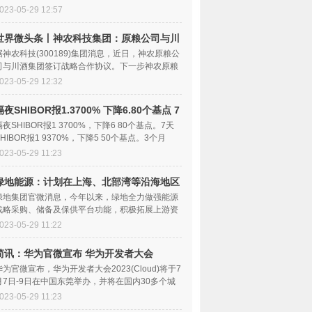
动。来自
023-05-29 12:57
世界微头条丨神农科技集团：原粮公司与川
酒集团签订战略合作协议
据神农科技(300189)集团消息，近日，神农原粮公
司与川酒集团签订战略合作协议。下一步神农原粮
公司将与川酒
023-05-29 12:32
隔夜SHIBOR报1.3700% 下降6.80个基点 7
天SHIBOR报1.9370% 全球热消息
隔夜SHIBOR报1 3700%，下降6 80个基点。7天
SHIBOR报1 9370%，下降5 50个基点。3个月
SHIBOR报2 2330%，下降0 50个基
023-05-29 11:23
绿地能源：计划在上海、北部湾等沿海地区
搭建煤炭进口平台和渠道 全球热资讯
绿地集团官微消息，今年以来，绿地全力做强能源
战略采购、储备及保供平台功能，积极拓展上游资
源及下游客户
023-05-29 11:22
简讯：华为官微宣布 华为开发者大会
2023（Cloud）将于7月7日-9日在中国东
华为官微宣布，华为开发者大会2023(Cloud)将于7
月7日-9日在中国东莞举办，并将在国内30多个城
莞举办
市、海外10多
023-05-29 11:23