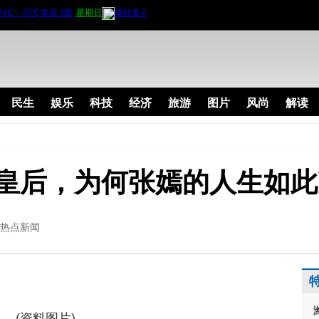
民生
娱乐
科技
经济
旅游
图片
风尚
解读
皇后，为何张嫣的人生如此
热点新闻
(资料图片)