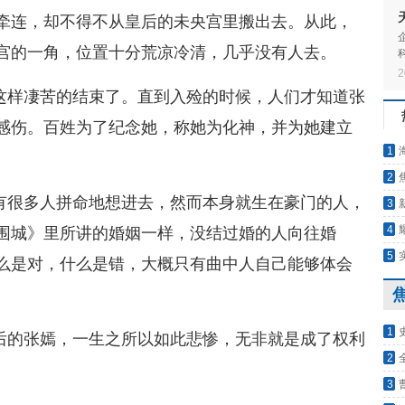
牵连，却不得不从皇后的未央宫里搬出去。从此，
宫的一角，位置十分荒凉冷清，几乎没有人去。
2
这样凄苦的结束了。直到入殓的时候，人们才知道张
感伤。百姓为了纪念她，称她为化神，并为她建立
1
2
有很多人拼命地想进去，然而本身就生在豪门的人，
3
文新
4
围城》里所讲的婚姻一样，没结过婚的人向往婚
05
5
么是对，什么是错，大概只有曲中人自己能够体会
1
后的张嫣，一生之所以如此悲惨，无非就是成了权利
文
2
人怀
3
已写