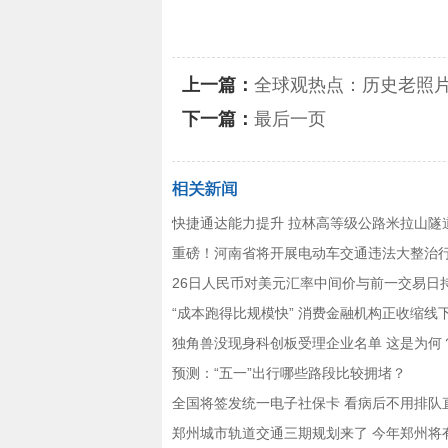
关键词：
上一篇：
全球观热点：历史老照片 
下一篇：
最后一页
快捷通达能力提升 拉林高等级公路米拉山隧
重磅！河南省将开展电动车交通违法大整治
26日人民币对美元汇率中间价与前一交易日
“成本跑得比规模快” 消费金融机构正收缩线
独角兽没现身科创板受理企业名单 这是为何
预测：“五一”出行哪些路段比较拥堵？
全国将签发统一电子社保卡 看病后不用排队
郑州城市轨道交通三期规划来了 今年郑州将