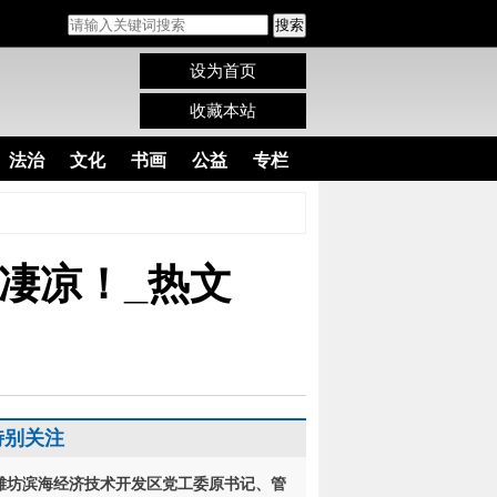
搜索
设为首页
收藏本站
法治
文化
书画
公益
专栏
凄凉！_热文
特别关注
潍坊滨海经济技术开发区党工委原书记、管