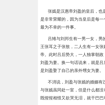
张嫣是汉惠帝刘盈的皇后，也
是非常荣耀的，因为当皇后是每一
最为不幸的一件事。
吕雉与刘邦生有一男一女，男
王张耳之子张敖，二人生有一女张
帝。此时吕后势大，一人独掌朝政
刘盈为妻。换一句话说来，就是吕
是刘盈娶了自己的亲外甥女为妻。
不消说，刘盈与张嫣的婚姻有
与张嫣虽同处一室，但是什么都没
既惺惺相惜又欲哭无泪，就干巴巴