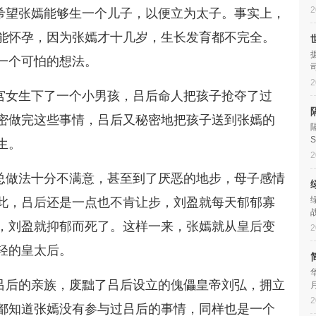
2
希望张嫣能够生一个儿子，以便立为太子。事实上，
能怀孕，因为张嫣才十几岁，生长发育都不完全。
一个可怕的想法。
2
宫女生下了一个小男孩，吕后命人把孩子抢夺了过
密做完这些事情，吕后又秘密地把孩子送到张嫣的
生。
2
总做法十分不满意，甚至到了厌恶的地步，母子感情
此，吕后还是一点也不肯让步，刘盈就每天郁郁寡
，刘盈就抑郁而死了。这样一来，张嫣就从皇后变
2
轻的皇太后。
吕后的亲族，废黜了吕后设立的傀儡皇帝刘弘，拥立
2
都知道张嫣没有参与过吕后的事情，同样也是一个