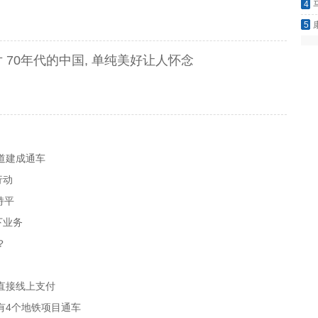
4
嘘不
5
一项
70年代的中国, 单纯美好让人怀念
道建成通车
行动
持平
下业务
？
直接线上支付
有4个地铁项目通车