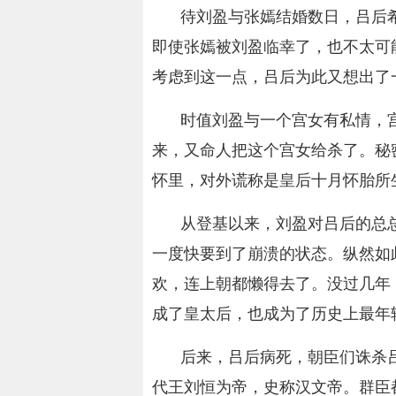
待刘盈与张嫣结婚数日，吕后
即使张嫣被刘盈临幸了，也不太可
考虑到这一点，吕后为此又想出了
时值刘盈与一个宫女有私情，
来，又命人把这个宫女给杀了。秘
怀里，对外谎称是皇后十月怀胎所
从登基以来，刘盈对吕后的总
一度快要到了崩溃的状态。纵然如
欢，连上朝都懒得去了。没过几年
成了皇太后，也成为了历史上最年
后来，吕后病死，朝臣们诛杀
代王刘恒为帝，史称汉文帝。群臣