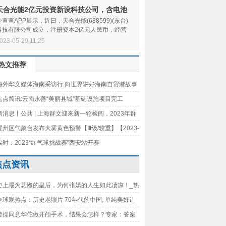
天合光能2亿元投资新设科技公司，含电池
制造业务 世界球精选
企查查APP显示，近日，天合光能(688599)(东台)
科技有限公司成立，注册资本2亿元人民币，经营
范围包含：电池
023-05-29 11:25
热文推荐
海外华文媒体海南采访行:向世界讲好海南自贸港故事
焦点简讯:云南永善“美丽县城”基础设施项目完工
新消息丨公共 | 上海群文迎来新一轮检阅，2023年群
人新作展评展演收官，优质群文作品助力社会美育
耀州区气象台发布大雾黄色预警【Ⅲ级/较重】【2023-
-29】|环球看点
实时：2023“红气球挑战赛”西安站开赛
焦点资讯
史上最为悲惨的皇后，为何张嫣的人生如此凄凉！_热
全球观热点：历史老照片 70年代的中国, 单纯美好让
念
曹操同意华佗做开颅手术，结果会怎样？专家：答案
在了史书里|全球观天下