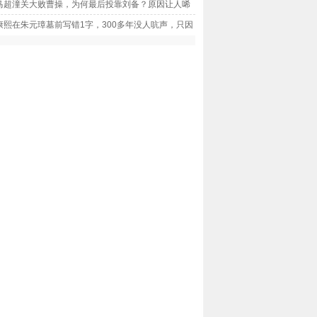
马超潼关大败曹操，为何最后投靠刘备？原因让人唏
已！_每日观察
康熙在朱元璋墓前写错1字，300多年没人吭声，只因
讲究！_每日精选