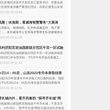
委会原主任张恒道接受纪律审查和监察调查
潍坊滨海经济技术开发区党工委原书记、管委会原
主任张恒道涉嫌严重违纪违法，目前正接受山东省
纪委监委纪律
023-05-29 12:48
视频｜休渔期，看威海智慧警务“大展身
手”！_天天最资讯
高清探头、烟感相机、红外热成像监控、电子围
栏……来到威海市公安局海岸警察支队孙家疃派出
所远遥科技湾区
023-05-29 12:55
胜利济阳页岩油国家级示范区牛页一区试验
井组20口井全部完钻
胜利济阳页岩油国家级示范区牛页一区试验井组部
署的20口井全部完钻，于5月中旬开始压裂施工。
此次完钻的20
023-05-29 12:44
今日14：00后，山东2023专升本录取结果
可查！
我省2023年普通专升本录取工作已顺利结束。我院
将于5月29日14：00后为考生提供录取结果查询
（查询网址：htt
023-05-29 12:55
望长城内外，看齐风鲁韵 “探寻齐长城”网
络主题活动启动 当前速递
海报新闻记者贺辉济南报道千年齐长城，千里亘齐
鲁。5月29日，“探寻齐长城”网络主题活动在济南启