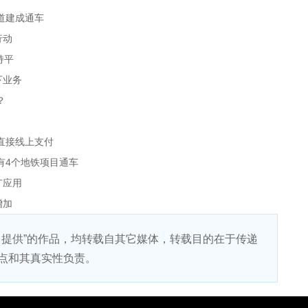
道建成通车
行动
持平
下业务
？
直接线上支付
有4个地铁项目通车
广应用
增加
）提供”的作品，均转载自其它媒体，转载目的在于传递
点和其真实性负责。