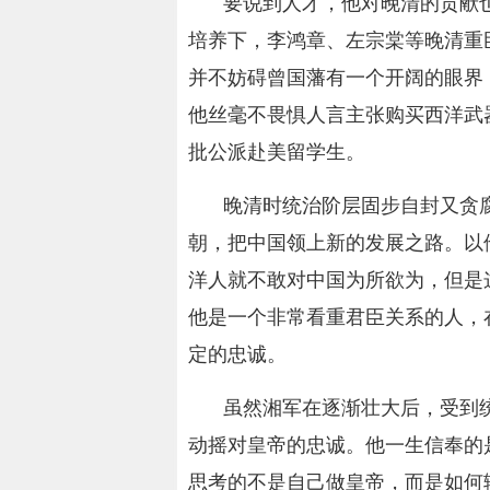
要说到人才，他对晚清的贡献
培养下，李鸿章、左宗棠等晚清重
并不妨碍曾国藩有一个开阔的眼界
他丝毫不畏惧人言主张购买西洋武
批公派赴美留学生。
晚清时统治阶层固步自封又贪
朝，把中国领上新的发展之路。以
洋人就不敢对中国为所欲为，但是
他是一个非常看重君臣关系的人，
定的忠诚。
虽然湘军在逐渐壮大后，受到
动摇对皇帝的忠诚。他一生信奉的
思考的不是自己做皇帝，而是如何