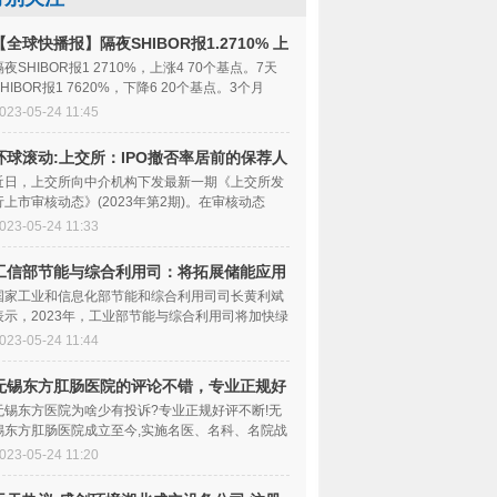
【全球快播报】隔夜SHIBOR报1.2710% 上
涨4.70个基点 7天SHIBOR报1.7620%
隔夜SHIBOR报1 2710%，上涨4 70个基点。7天
SHIBOR报1 7620%，下降6 20个基点。3个月
SHIBOR报2 2520%，下降0 30个基
023-05-24 11:45
环球滚动:上交所：IPO撤否率居前的保荐人
或被现场督导
近日，上交所向中介机构下发最新一期《上交所发
行上市审核动态》(2023年第2期)。在审核动态
中，上交所表示
023-05-24 11:33
工信部节能与综合利用司：将拓展储能应用
场景，引导建设工业绿色微电网|天天头条
国家工业和信息化部节能和综合利用司司长黄利斌
表示，2023年，工业部节能与综合利用司将加快绿
色高质量发展
023-05-24 11:44
无锡东方肛肠医院的评论不错，专业正规好
评不断！
无锡东方医院为啥少有投诉?专业正规好评不断!无
锡东方肛肠医院成立至今,实施名医、名科、名院战
略,紧跟国际肛肠领域新诊疗标准,和国外多家
023-05-24 11:20