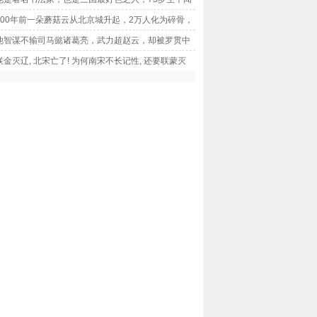
世的儿子！
400年前一朵蘑菇云从北京城升起，2万人化为碎骨，
子弹吗？ 要闻
他智谋不输司马懿诸葛亮，武力超赵云，却被罗贯中
菜鸟
联金灭辽, 北宋亡了! 为何南宋不长记性, 还要联蒙灭