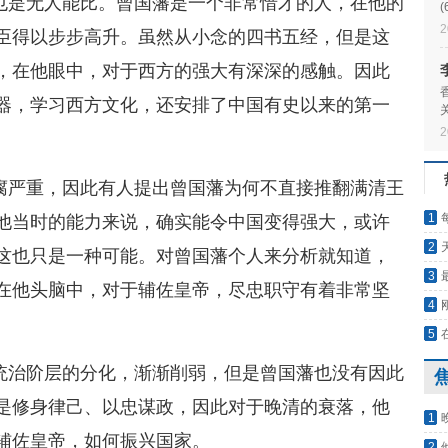
也是无人能比。曾国藩是一个非常惜才的人，在他的
研
2
臣得以步步高升。虽然从小念的四书五经，但是这
，在他眼中，对于西方的强大有深深的感触。因此
器，学习西方文化，还安排了中国有史以来的第一
2
腐严重，因此有人提出曾国藩为何不直接推翻满清王
1
他当时的能力来说，确实能令中国变得强大，或许
伞”
2
这也只是一种可能。对曾国藩个人来分析就知道，
3
在他头脑中，对于辅佐皇帝，尽忠职守有着非常坚
4
5
统治阶层的分化，渐渐削弱，但是曾国藩也没有因此
是修身律己、以忠谋政，因此对于晚清的衰落，他
1
辅佐皇帝，如何振兴国家。
洋人
2