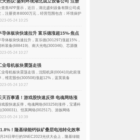
天天热议:盛剑环境湖北成立设备公司 注册
资本8000万元
企查查APP显示，近日，湖北盛剑设备有限公司成
立，注册资本8000万元，经营范围包含：环境保护
专用设备销售
023-05-24 10:25
半导体板块快速拉升 富乐德涨超15%-焦点
快报
半导体板块快速拉升，富乐德(301297)涨超15%，
耐科装备(688419)、南大光电(300346)、芯源微
688037)、上海
023-05-24 10:27
工业母机板块震荡走强
工业母机板块震荡走强，沈阳机床(000410)此前涨
停，维宏股份(300508)涨超12%，蓝英装备
(300293)、天马股份(
023-05-24 10:27
天天百事通！游戏股快速反弹 电魂网络涨
停 宝通科技、恺英网络、游族网络、巨人
游戏股快速反弹，电魂网络(603258)涨停，宝通科
技(300031)、恺英网络(002517)、游族网络
网络、冰川网络等跟涨
(002174)、巨人网络
023-05-24 10:39
31.8%！隆基绿能钙钛矿叠层电池转化效率
跻身世界前三|全球报道
5月24日举行的SNEC2023光伏大会上，隆基绿能