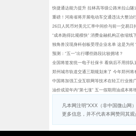
快捷通达能力提升 拉林高等级公路米拉山隧
重磅！河南省将开展电动车交通违法大整治
26日人民币对美元汇率中间价与前一交易日
“成本跑得比规模快” 消费金融机构正收缩线
独角兽没现身科创板受理企业名单 这是为何
预测：“五一”出行哪些路段比较拥堵？
全国将签发统一电子社保卡 看病后不用排队
郑州城市轨道交通三期规划来了 今年郑州将
中国将加强工业互联网等技术在轻工行业推
油价或迎年内“第七涨” 五一假期用油成本将
凡本网注明“XXX（非中国微山网
更多信息，并不代表本网赞同其观