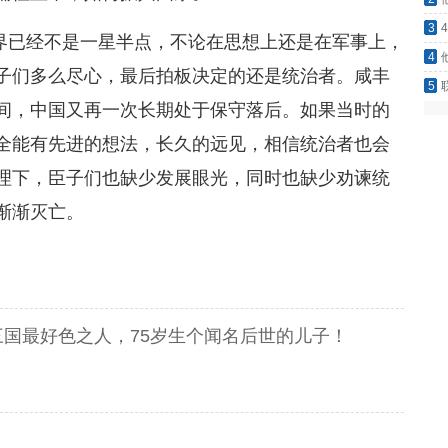
名后
3
界已经不是一星半点，不论在思想上还是在军事上，
是原
4
子们多么尽心，最后拍板决定的还是统治者。咸丰
写成
5
间，中国又再一次长期处于保守落后。如果当时的
金！
全能有先进的想法，长久的远见，相信统治者也会
理下，臣子们也缺少发展眼光，同时也缺少劝谏统
渐渐灭亡。
国最好色之人，75岁生个闻名后世的儿子！