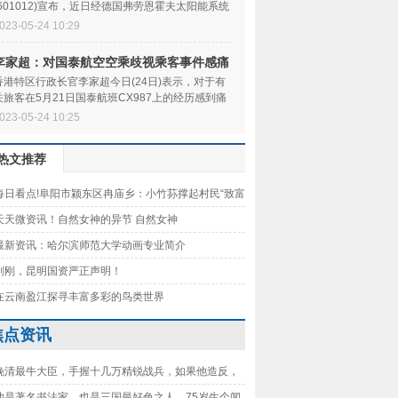
(601012)宣布，近日经德国弗劳恩霍夫太阳能系统
究所(Fraunhof
023-05-24 10:29
李家超：对国泰航空空乘歧视乘客事件感痛
心 类似情况不容再次发生
香港特区行政长官李家超今日(24日)表示，对于有
关旅客在5月21日国泰航班CX987上的经历感到痛
心。他表示，涉
023-05-24 10:25
热文推荐
每日看点!阜阳市颍东区冉庙乡：小竹荪撑起村民“致富
天天微资讯！自然女神的异节 自然女神
最新资讯：哈尔滨师范大学动画专业简介
刚刚，昆明国资严正声明！
在云南盈江探寻丰富多彩的鸟类世界
焦点资讯
晚清最牛大臣，手握十几万精锐战兵，如果他造反，
也会胆寒！ 全球信息
他是著名书法家，也是三国最好色之人，75岁生个闻