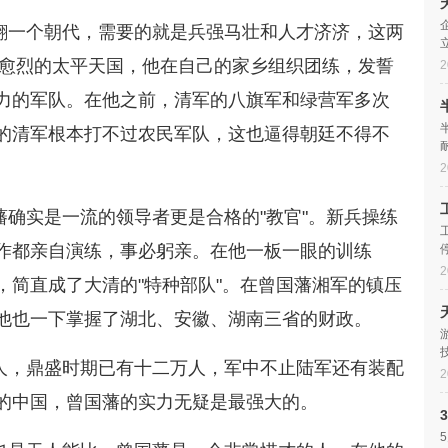
翻一个朝代，需要的就是兵强马壮和人才济济，这两
演愈烈的太平天国，他在自己的家乡组织团练，发誓
2
力的军队。在他之前，清军的八旗军和绿营军多次
的清军根本打不过农民军队，这也逼得朝廷不得不
(
2
确实是一流的领导者更是合格的"教官"。新兵操练
作都亲自演练，事必躬亲。在他一板一眼的训练
2
，简直成了大清的"特种部队"。在曾国藩湘军的镇压
他也一下掌握了湖北、安徽、湖南三省的财政。
人，鼎盛时期已有十二万人，军中不止陆军还有装配
2
的中国，曾国藩的实力无疑是最强大的。